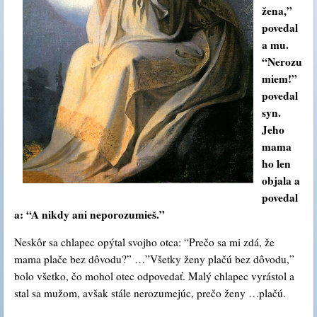
žena,”
povedal
a mu.
“Nerozu
miem!”
povedal
syn.
Jeho
mama
ho len
objala a
povedal
a: “A nikdy ani neporozumieš.”
Neskôr sa chlapec opýtal svojho otca: “Prečo sa mi zdá, že
mama plače bez dôvodu?” …”Všetky ženy plačú bez dôvodu,”
bolo všetko, čo mohol otec odpovedať. Malý chlapec vyrástol a
stal sa mužom, avšak stále nerozumejúc, prečo ženy …plačú.