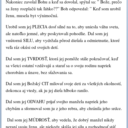
Nakoniec zavolal Bohu a keď sa dovolal, spýtal sa: ” Bože, prečo
sa ženy rozplačú tak ľahko??” Boh odpovedal: ” Keď som urobil
ženu, musela byt výnimočná.
Urobil som jej PLECIA dosť silné na to, aby uniesla váhu sveta,
ale natoľko jemné, aby poskytovali pohodlie. Dal som jej
vnútornú SILU, aby vydržala pôrod dieťaťa a odmietnutie, ktoré
veľa ráz okúsi od svojich detí.
Dal som jej TVRDOSŤ, ktorá jej pomôže stále pokračovať, keď
sa všetci ostatní vzdávajú a starať sa o svoju rodinu napriek
chorobám a únave, bez sťažovania sa.
Dal som jej Božský CIT milovať svoje deti za všetkých okolností,
dokonca aj vtedy, ak ju jej dieťa hlboko ranilo.
Dal som jej ODVAHU prijať svojho manžela napriek jeho
chybám a sformoval som ju z jeho rebra, aby chránila jeho srdce.
Dal som jej MÚDROSŤ, aby vedela, že dobrý manžel nikdy
neraní svoju ženu, ale niekedy skúša jej silu a rozhodnosť stáť