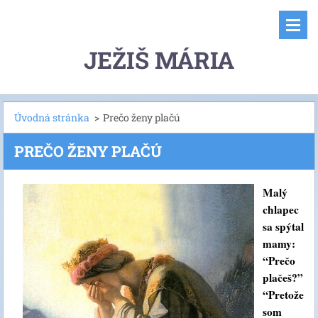
JEŽIŠ MÁRIA
Úvodná stránka
>
Prečo ženy plačú
PREČO ŽENY PLAČÚ
Malý
chlapec
sa spýtal
mamy:
“Prečo
plačeš?”
“Pretože
som