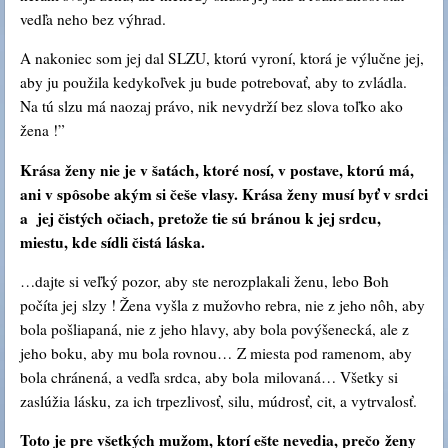
vedľa neho bez výhrad.
A nakoniec som jej dal SLZU, ktorú vyroní, ktorá je výlučne jej,
aby ju použila kedykoľvek ju bude potrebovať, aby to zvládla.
Na tú slzu má naozaj právo, nik nevydrží bez slova toľko ako
žena !”
Krása ženy nie je v šatách, ktoré nosí, v postave, ktorú má,
ani v spôsobe akým si češe vlasy. Krása ženy musí byť v srdci
a jej čistých očiach, pretože tie sú bránou k jej srdcu,
miestu, kde sídli čistá láska.
…dajte si veľký pozor, aby ste nerozplakali ženu, lebo Boh
počíta jej slzy ! Žena vyšla z mužovho rebra, nie z jeho nôh, aby
bola pošliapaná, nie z jeho hlavy, aby bola povýšenecká, ale z
jeho boku, aby mu bola rovnou… Z miesta pod ramenom, aby
bola chránená, a vedľa srdca, aby bola milovaná… Všetky si
zaslúžia lásku, za ich trpezlivosť, silu, múdrosť, cit, a vytrvalosť.
Toto je pre všetkých mužom, ktorí ešte nevedia, prečo ženy