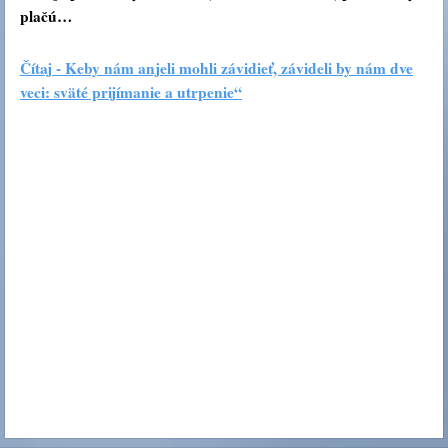
plačú…
Čítaj - Keby nám anjeli mohli závidieť, závideli by nám dve
veci: sväté prijímanie a utrpenie“